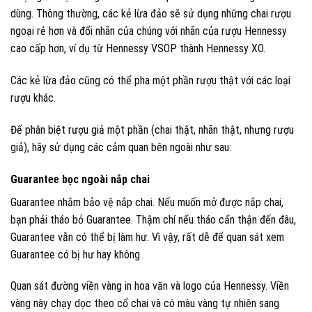
dùng. Thông thường, các kẻ lừa đảo sẽ sử dụng những chai rượu
ngoại rẻ hơn và đổi nhãn của chúng với nhãn của rượu Hennessy
cao cấp hơn, ví dụ từ Hennessy VSOP thành Hennessy XO.
Các kẻ lừa đảo cũng có thể pha một phần rượu thật với các loại
rượu khác.
Để phân biệt rượu giả một phần (chai thật, nhãn thật, nhưng rượu
giả), hãy sử dụng các cảm quan bên ngoài như sau:
Guarantee bọc ngoài nắp chai
Guarantee nhằm bảo vệ nắp chai. Nếu muốn mở được nắp chai,
bạn phải tháo bỏ Guarantee. Thậm chí nếu tháo cẩn thận đến đâu,
Guarantee vẫn có thể bị làm hư. Vì vậy, rất dễ để quan sát xem
Guarantee có bị hư hay không.
Quan sát đường viền vàng in hoa văn và logo của Hennessy. Viền
vàng này chạy dọc theo cổ chai và có màu vàng tự nhiên sang