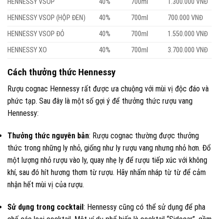
HENNESSY VSOP
40%
700ml
1.300.000 VNĐ
HENNESSY VSOP (HỘP ĐEN)
40%
700ml
700.000 VNĐ
HENNESSY VSOP ĐỎ
40%
700ml
1.550.000 VNĐ
HENNESSY XO
40%
700ml
3.700.000 VNĐ
Cách thưởng thức Hennessy
Rượu cognac Hennessy rất được ưa chuộng với mùi vị độc đáo và
phức tạp. Sau đây là một số gợi ý để thưởng thức rượu vang
Hennessy:
Thưởng thức nguyên bản
: Rượu cognac thường được thưởng
thức trong những ly nhỏ, giống như ly rượu vang nhưng nhỏ hơn. Đổ
một lượng nhỏ rượu vào ly, quay nhẹ ly để rượu tiếp xúc với không
khí, sau đó hít hương thơm từ rượu. Hãy nhấm nháp từ từ để cảm
nhận hết mùi vị của rượu.
Sử dụng trong cocktail
: Hennessy cũng có thể sử dụng để pha