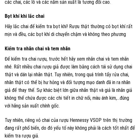
các chai, các lô và các năm sản xuất là tương đối cao.
Bọt khí khi lắc chai
Hãy lắc chai để kiểm tra bọt khí! Rượu thật thường có bọt khí rất
mịn và đều, các bọt khí di chuyển chậm và không theo phương
Kiểm tra nhãn chai và tem nhãn
Để kiểm tra chai rượu, trước hết hãy xem nhãn chai và tem nhãn
nhé. Rất nhiều chai rượu giả được làm bằng cách tái sử dụng chai
thật và dán lại nhãn thật. Tuy nhiên, trong quá trình tẩy rửa chai,
nhãn thật có thể bị hư hỏng và đối tượng mạo danh đã in ra nhãn
giả để thay thế. Sự khác biệt lớn giữa nhãn thật và giả là nhãn giả
không thể chứa được các chi tiết in chữ nổi, màu ánh kim,...đúng
với hãng sản xuất chính gốc.
Tuy nhiên, riêng vỏ chai của rượu Hennessy VSOP trên thị trường
đang rất phổ biến, do đó yếu tố này không phải là cách tốt nhất để
kiểm tra rượu giả.