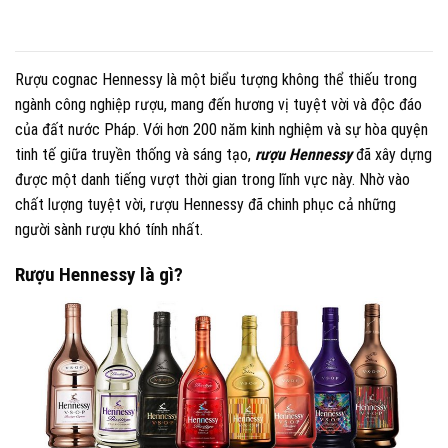
gốc
hiện
gốc
hiện
là:
tại
là:
tại
1.800.000 VND.
là:
4.700.000 VND.
là:
1.550.000 VND.
4.50
Rượu cognac Hennessy là một biểu tượng không thể thiếu trong
ngành công nghiệp rượu, mang đến hương vị tuyệt vời và độc đáo
của đất nước Pháp. Với hơn 200 năm kinh nghiệm và sự hòa quyện
tinh tế giữa truyền thống và sáng tạo,
rượu Hennessy
đã xây dựng
được một danh tiếng vượt thời gian trong lĩnh vực này. Nhờ vào
chất lượng tuyệt vời, rượu Hennessy đã chinh phục cả những
người sành rượu khó tính nhất.
Rượu Hennessy là gì?