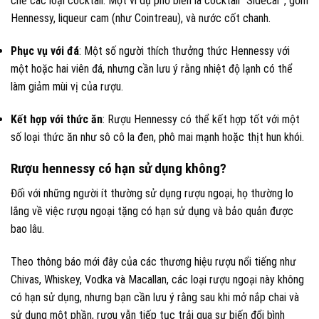
chế các loại cocktail. Một ví dụ phổ biến là cocktail “Sidecar”, gồm
Hennessy, liqueur cam (như Cointreau), và nước cốt chanh.
Phục vụ với đá
: Một số người thích thưởng thức Hennessy với
một hoặc hai viên đá, nhưng cần lưu ý rằng nhiệt độ lạnh có thể
làm giảm mùi vị của rượu.
Kết hợp với thức ăn
: Rượu Hennessy có thể kết hợp tốt với một
số loại thức ăn như sô cô la đen, phô mai mạnh hoặc thịt hun khói.
Rượu hennessy có hạn sử dụng không?
Đối với những người ít thường sử dụng rượu ngoại, họ thường lo
lắng về việc rượu ngoại tặng có hạn sử dụng và bảo quản được
bao lâu.
Theo thông báo mới đây của các thương hiệu rượu nổi tiếng như
Chivas, Whiskey, Vodka và Macallan, các loại rượu ngoại này không
có hạn sử dụng, nhưng bạn cần lưu ý rằng sau khi mở nắp chai và
sử dụng một phần, rượu vẫn tiếp tục trải qua sự biến đổi bình