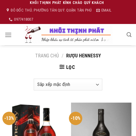
Skip
KHÔI THỊNH PHÁT KÍNH CHÀO QUÝ KHÁCH
ĐÔ ĐỐC THỦ. PHƯỜNG TÂN QUÝ. QUẬN TÂN PHÚ
EMAIL
to
content
0977418007
TRANG CHỦ
/
RƯỢU HENNESSY
LỌC
-13%
-10%