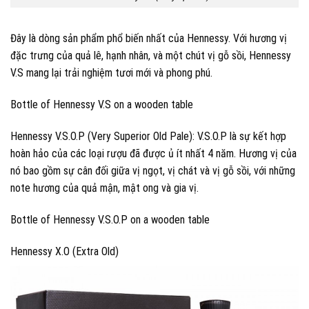
Đây là dòng sản phẩm phổ biến nhất của Hennessy. Với hương vị
đặc trưng của quả lê, hạnh nhân, và một chút vị gỗ sồi, Hennessy
V.S mang lại trải nghiệm tươi mới và phong phú.
Bottle of Hennessy V.S on a wooden table
Hennessy V.S.O.P (Very Superior Old Pale): V.S.O.P là sự kết hợp
hoàn hảo của các loại rượu đã được ủ ít nhất 4 năm. Hương vị của
nó bao gồm sự cân đối giữa vị ngọt, vị chát và vị gỗ sồi, với những
note hương của quả mận, mật ong và gia vị.
Bottle of Hennessy V.S.O.P on a wooden table
Hennessy X.O (Extra Old)