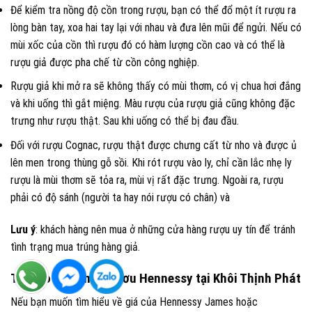
Để kiểm tra nồng độ cồn trong rượu, bạn có thể đổ một ít rượu ra
lòng bàn tay, xoa hai tay lại với nhau và đưa lên mũi để ngửi. Nếu có
mùi xốc của cồn thì rượu đó có hàm lượng cồn cao và có thể là
rượu giả được pha chế từ cồn công nghiệp.
Rượu giả khi mở ra sẽ không thấy có mùi thơm, có vị chua hơi đắng
và khi uống thì gắt miệng. Màu rượu của rượu giả cũng không đặc
trưng như rượu thật. Sau khi uống có thể bị đau đầu.
Đối với rượu Cognac, rượu thật được chưng cất từ nho và được ủ
lên men trong thùng gỗ sồi. Khi rót rượu vào ly, chỉ cần lắc nhẹ ly
rượu là mùi thơm sẽ tỏa ra, mùi vị rất đặc trưng. Ngoài ra, rượu
phải có độ sánh (người ta hay nói rượu có chân) và
Lưu ý
: khách hàng nên mua ở những cửa hàng rượu uy tín để tránh
tình trạng mua trúng hàng giả.
Tại sao chọn mua rươu Hennessy tại Khôi Thịnh Phát
Nếu bạn muốn tìm hiểu về giá của Hennessy James hoặc