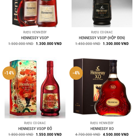
RƯỢU HENNESSY
RƯỢU COGNAC
HENNESSY VSOP
HENNESSY VSOP (HỘP ĐEN)
Giá
Giá
Giá
Giá
1.500.000
VND
1.300.000
VND
1.450.000
VND
1.300.000
VND
gốc
hiện
gốc
hiện
là:
tại
là:
tại
1.500.000 VND.
là:
1.450.000 VND.
là:
1.300.000 VND.
1.30
-14%
-4%
RƯỢU COGNAC
RƯỢU HENNESSY
HENNESSY VSOP ĐỎ
HENNESSY XO
Giá
Giá
Giá
Giá
1.800.000
VND
1.550.000
VND
4.700.000
VND
4.500.000
VND