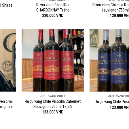
Rượu vang Chile IRis
Rượu vang Chile La R
l Shiraz
CHARDONNAY Trắng
sauvignon750ml
220.000
VND
120.000
VN
RƯỢU VANG CHILE
RƯỢU VANG CH
yên chai
Rượu vang Chile Priscilla Cabernet
Rượu vang Chile Prisc
uvignon
Sauvignon 750ml 13,5%
123.000
VN
123.000
VND