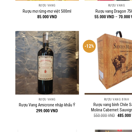
RƯỢU VANG
RƯỢU VANG
Rượu mơ rừng-mơ việt 500ml
Rượu vang Dragon 75
85.000
VND
55.000
VND
–
70.000
-12%
RƯỢU VANG
RƯỢU VANG BÌNH
Rượu vang bình Chile 
Rượu Vang Amicrone nhập khẩu Ý
Molina Cabernet Sauvig
299.000
VND
Giá
550.000
VND
485.000
gốc
là:
550.000 