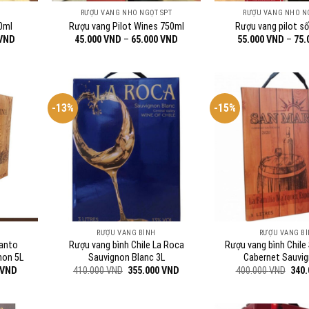
RƯỢU VANG NHO NGỌT SPT
RƯỢU VANG NHO N
0ml
Rượu vang Pilot Wines 750ml
Rượu vang pilot s
Khoảng
Khoảng
VND
45.000
VND
–
65.000
VND
55.000
VND
–
75.
giá:
giá:
từ
từ
55.000 VND
45.000 VND
đến
đến
70.000 VND
65.000 VND
-13%
-15%
RƯỢU VANG BÌNH
RƯỢU VANG B
Santo
Rượu vang bình Chile La Roca
Rượu vang bình Chile
non 5L
Sauvignon Blanc 3L
Cabernet Sauvig
Giá
Giá
Giá
Giá
VND
410.000
VND
355.000
VND
400.000
VND
340
hiện
gốc
hiện
gốc
tại
là:
tại
là:
VND.
là:
410.000 VND.
là:
400.
485.000 VND.
355.000 VND.