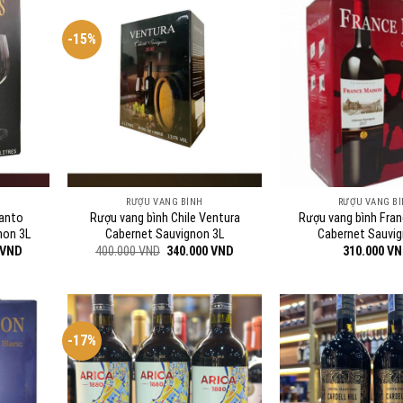
-15%
RƯỢU VANG BÌNH
RƯỢU VANG B
Santo
Rượu vang bình Chile Ventura
Rượu vang bình Fra
non 3L
Cabernet Sauvignon 3L
Cabernet Sauvig
Giá
Giá
Giá
VND
400.000
VND
340.000
VND
310.000
VN
hiện
gốc
hiện
tại
là:
tại
VND.
là:
400.000 VND.
là:
340.000 VND.
340.000 VND.
-17%