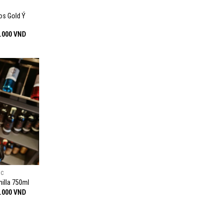
os Gold Ý
Khoảng
.000
VND
giá:
từ
270.000 VND
đến
390.000 VND
ÚC
illa 750ml
Khoảng
.000
VND
giá:
từ
139.000 VND
đến