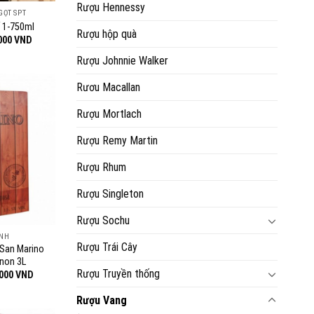
Rượu Hennessy
GỌT SPT
ố 1-750ml
Rượu hộp quà
Khoảng
000
VND
giá:
từ
Rượu Johnnie Walker
55.000 VND
đến
Rươu Macallan
75.000 VND
Rượu Mortlach
Rượu Remy Martin
Rượu Rhum
Rượu Singleton
Rượu Sochu
ÌNH
Rượu Trái Cây
 San Marino
non 3L
Rượu Truyền thống
Giá
.000
VND
hiện
tại
Rượu Vang
000 VND.
là:
340.000 VND.