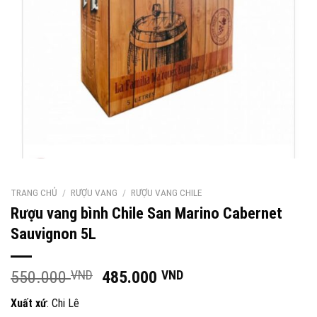
TRANG CHỦ
/
RƯỢU VANG
/
RƯỢU VANG CHILE
Rượu vang bình Chile San Marino Cabernet
Sauvignon 5L
Giá
Giá
550.000
VND
485.000
VND
gốc
hiện
Xuất xứ
: Chi Lê
là:
tại