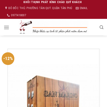
Skip
KHÔI THỊNH PHÁT KÍNH CHÀO QUÝ KHÁCH
ĐÔ ĐỐC THỦ. PHƯỜNG TÂN QUÝ. QUẬN TÂN PHÚ
EMAIL
to
content
0977418007
-12%