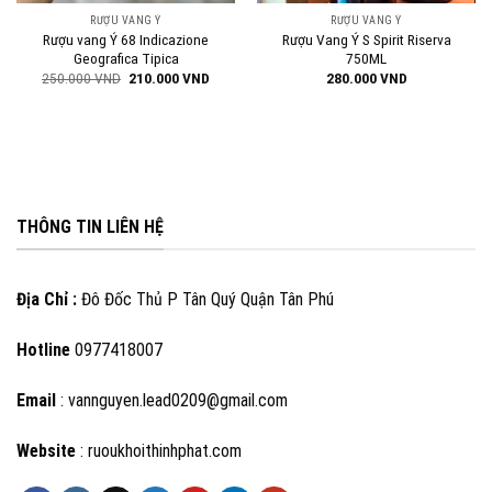
RƯỢU VANG Ý
RƯỢU VANG Ý
Rượu vang Ý 68 Indicazione
Rượu Vang Ý S Spirit Riserva
Geografica Tipica
750ML
Giá
Giá
250.000
VND
210.000
VND
280.000
VND
gốc
hiện
là:
tại
250.000 VND.
là:
210.000 VND.
THÔNG TIN LIÊN HỆ
Địa Chỉ :
Đô Đốc Thủ P Tân Quý Quận Tân Phú
Hotline
0977418007
Email
: vannguyen.lead0209@gmail.com
Website
: ruoukhoithinhphat.com