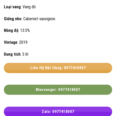
550.000 VND.
là:
Loại vang
: Vang đỏ
485.000 VND.
Giống nho
: Cabernet sauvignon
Nồng độ
: 13.5%
Vintage
: 2019
Dung tích
: 5 lít
Liên Hệ Đặt Hàng: 0977418007
Messenger: 0977418007
Zalo: 0977418007