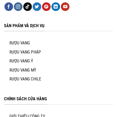
SẢN PHẨM VÀ DỊCH VỤ
RƯỢU VANG
RƯỢU VANG PHÁP
RƯỢU VANG Ý
RƯỢU VANG MỸ
RƯỢU VANG CHILE
CHÍNH SÁCH CỬA HÀNG
GIỚI THIỆU CÔNG TY