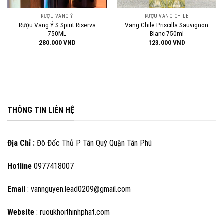
RƯỢU VANG Ý
RƯỢU VANG CHILE
Rượu Vang Ý S Spirit Riserva
Vang Chile Priscilla Sauvignon
750ML
Blanc 750ml
280.000
VND
123.000
VND
000 VND.
THÔNG TIN LIÊN HỆ
Địa Chỉ :
Đô Đốc Thủ P Tân Quý Quận Tân Phú
Hotline
0977418007
Email
: vannguyen.lead0209@gmail.com
Website
: ruoukhoithinhphat.com