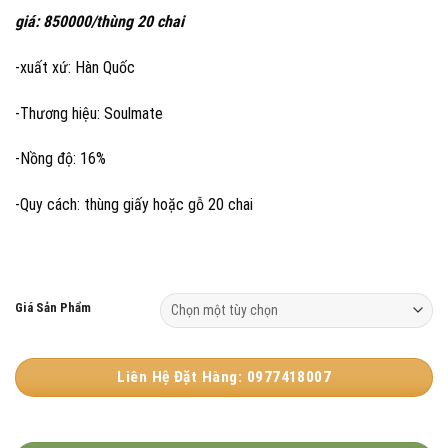
giá:
giá: 850000/thùng 20 chai
từ
60.000 VND
-xuất xứ: Hàn Quốc
đến
950.000 VND
-Thương hiệu: Soulmate
-Nồng độ: 16%
-Quy cách: thùng giấy hoặc gỗ 20 chai
Giá Sản Phẩm
Liên Hệ Đặt Hàng: 0977418007