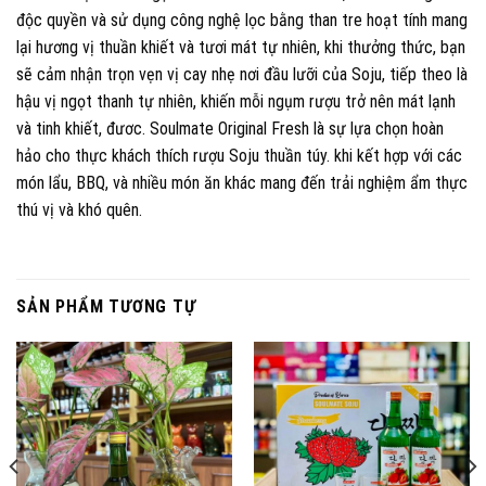
độc quyền và sử dụng công nghệ lọc bằng than tre hoạt tính mang
lại hương vị thuần khiết và tươi mát tự nhiên, khi thưởng thức, bạn
sẽ cảm nhận trọn vẹn vị cay nhẹ nơi đầu lưỡi của Soju, tiếp theo là
hậu vị ngọt thanh tự nhiên, khiến mỗi ngụm rượu trở nên mát lạnh
và tinh khiết, đươc. Soulmate Original Fresh là sự lựa chọn hoàn
hảo cho thực khách thích rượu Soju thuần túy. khi kết hợp với các
món lẩu, BBQ, và nhiều món ăn khác mang đến trải nghiệm ẩm thực
thú vị và khó quên.
SẢN PHẨM TƯƠNG TỰ