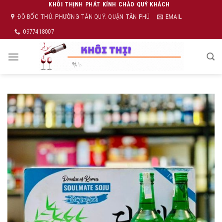
Skip
KHÔI THỊNH PHÁT KÍNH CHÀO QUÝ KHÁCH
ĐÔ ĐỐC THỦ. PHƯỜNG TÂN QUÝ. QUẬN TÂN PHÚ
EMAIL
to
content
0977418007