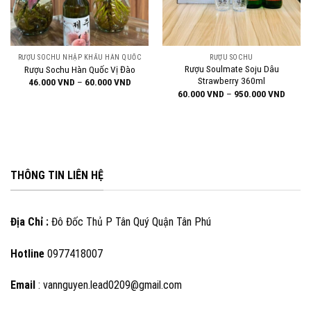
RƯỢU SOCHU NHẬP KHẨU HÀN QUỐC
RƯỢU SOCHU
Rượu Soulmate Soju Dâu
Rượu Sochu Hàn Quốc Vị Đào
Strawberry 360ml
Khoảng
46.000
VND
–
60.000
VND
giá:
ng
Khoản
60.000
VND
–
950.000
VND
từ
giá:
46.000 VND
từ
đến
00 VND
60.00
60.000 VND
đến
000 VND
950.0
THÔNG TIN LIÊN HỆ
Địa Chỉ :
Đô Đốc Thủ P Tân Quý Quận Tân Phú
Hotline
0977418007
Email
: vannguyen.lead0209@gmail.com