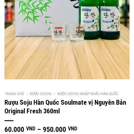
TRANG CHỦ
/
RƯỢU SOCHU
/
RƯỢU SOCHU NHẬP KHẨU HÀN QUỐC
Rượu Soju Hàn Quốc Soulmate vị Nguyên Bản
Original Fresh 360ml
Khoảng
60.000
VND
–
950.000
VND