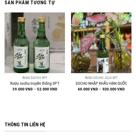
SẢN PHẨM TƯƠNG TỰ
RƯỢU SOCHU SPT
RƯỢU SOCHU JEJU SPT
Rượu sochu truyền thống SPT
SOCHU NHẬP KHẨU HÀN QUỐC
Khoảng
Khoản
39.000
VND
–
52.000
VND
60.000
VND
–
920.000
VND
giá:
giá:
từ
từ
39.000 VND
60.00
đến
đến
52.000 VND
920.0
THÔNG TIN LIÊN HỆ