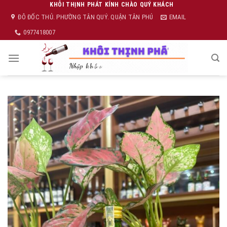
Skip
KHÔI THỊNH PHÁT KÍNH CHÀO QUÝ KHÁCH
ĐÔ ĐỐC THỦ. PHƯỜNG TÂN QUÝ. QUẬN TÂN PHÚ
EMAIL
to
content
0977418007