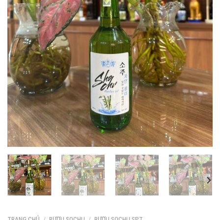
TRANG CHỦ
/
RƯỢU SOCHU
/
RƯỢU SOCHU SPT