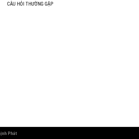
CÂU HỎI THƯỜNG GẶP
hịnh Phát