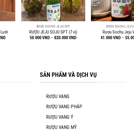
T
RƯỢU SOCHU JEJU SPT
RƯỢU SOCHU JEJU
 Lưới
RƯỢU JEJU SOJU SPT (7 vị)
Rượu Sochu Jeju 
Khoảng
Khoảng
VND
50.000
VND
–
820.000
VND
41.000
VND
–
55.0
giá:
giá:
từ
từ
41.000 VND
50.000 VND
đến
đến
55.000 VND
820.000 VND
SẢN PHẨM VÀ DỊCH VỤ
RƯỢU VANG
RƯỢU VANG PHÁP
RƯỢU VANG Ý
RƯỢU VANG MỸ