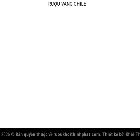
RƯỢU VANG CHILE
t 2026 ©
Bản quyền thuộc về ruoukhoithinhphat.com. Thiết kế bởi Khôi T