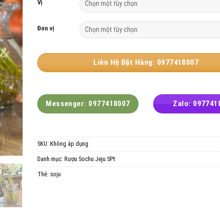
Vị
Đơn vị
Liên Hệ Đặt Hàng: 0977418007
Messenger: 0977418007
Zalo: 097741
SKU:
Không áp dụng
Danh mục:
Rượu Sochu Jeju SPt
Thẻ:
soju