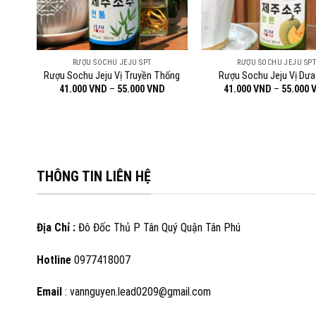
RƯỢU SOCHU JEJU SPT
RƯỢU SOCHU JEJU SP
Rượu Sochu Jeju Vị Truyền Thống
Rượu Sochu Jeju Vị Dưa
Khoảng
Khoảng
D
41.000
VND
–
55.000
VND
41.000
VND
–
55.000
giá:
giá:
từ
từ
41.000 VND
41.000 VND
đến
đến
55.000 VND
55.000 VND
THÔNG TIN LIÊN HỆ
Địa Chỉ :
Đô Đốc Thủ P Tân Quý Quận Tân Phú
Hotline
0977418007
Email
: vannguyen.lead0209@gmail.com