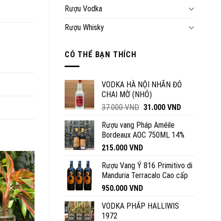
Rượu Vodka
Rượu Whisky
CÓ THỂ BẠN THÍCH
VODKA HÀ NỘI NHÃN ĐỎ
CHAI MỜ (NHỎ)
Giá
Giá
37.000
VND
31.000
VND
gốc
hiện
Rượu vang Pháp Améile
là:
tại
Bordeaux AOC 750ML 14%
37.000 VND.
là:
215.000
VND
31.000 VND.
Rượu Vang Ý 816 Primitivo di
Manduria Terracalo Cao cấp
950.000
VND
VODKA PHÁP HALLIWIS
1972