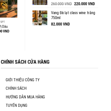
Giá
Giá
260.000
VND
220.000
VND
gốc
hiện
Vang Đà lạt class wine trắng
là:
tại
750ml
260.000 VND.
là:
 SPT
82.000
VND
220.000 V
Vị Dâu
Khoảng
00
VND
giá:
từ
41.000 VND
đến
55.000 VND
CHÍNH SÁCH CỬA HÀNG
GIỚI THIỆU CÔNG TY
CHÍNH SÁCH
HƯỚNG DẪN MUA HÀNG
TUYỂN DỤNG