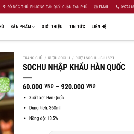
ĐÔ ĐỐC THỦ. PHƯỜNG TÂN QUÝ. QUẬN TÂN PHÚ
EMAIL
097741
HỦ
SẢN PHẨM
GIỚI THIỆU
TIN TỨC
LIÊN HỆ
TRANG CHỦ
/
RƯỢU SOCHU
/
RƯỢU SOCHU JEJU SPT
SOCHU NHẬP KHẨU HÀN QUỐC
Khoảng
60.000
VND
–
920.000
VND
giá:
Xuất xứ: Hàn Quốc
từ
60.000 VND
Dung tích: 360ml
đến
Nồng độ: 13,5%
920.000 VND