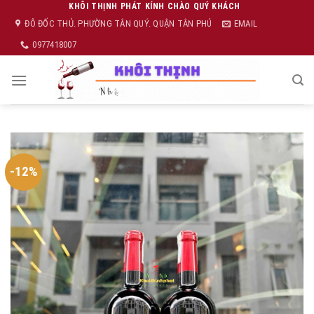
Skip
KHÔI THỊNH PHÁT KÍNH CHÀO QUÝ KHÁCH
ĐÔ ĐỐC THỦ. PHƯỜNG TÂN QUÝ. QUẬN TÂN PHÚ
EMAIL
to
content
0977418007
-12%