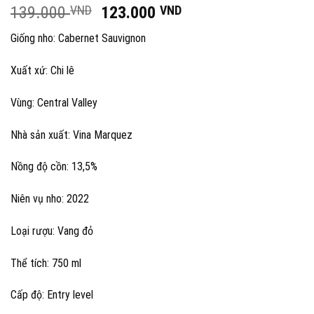
Giá
Giá
139.000
VND
123.000
VND
gốc
hiện
Giống nho: Cabernet Sauvignon
là:
tại
139.000 VND.
là:
Xuất xứ: Chi lê
123.000 VND.
Vùng: Central Valley
Nhà sản xuất: Vina Marquez
Nồng độ cồn: 13,5%
Niên vụ nho: 2022
Loại rượu: Vang đỏ
Thể tích: 750 ml
Cấp độ: Entry level