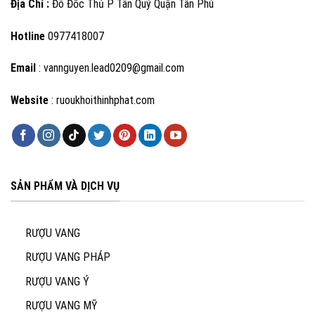
Địa Chỉ :
Đô Đốc Thủ P Tân Quý Quận Tân Phú
Hotline
0977418007
Email
: vannguyen.lead0209@gmail.com
Website
: ruoukhoithinhphat.com
SẢN PHẨM VÀ DỊCH VỤ
RƯỢU VANG
RƯỢU VANG PHÁP
RƯỢU VANG Ý
RƯỢU VANG MỸ