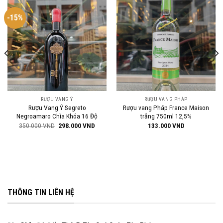
-15%
RƯỢU VANG Ý
RƯỢU VANG PHÁP
Rượu Vang Ý Segreto
Rượu vang Pháp France Maison
Negroamaro Chìa Khóa 16 Độ
trắng 750ml 12,5%
Giá
Giá
350.000
VND
298.000
VND
133.000
VND
gốc
hiện
là:
tại
350.000 VND.
là:
298.000 VND.
THÔNG TIN LIÊN HỆ