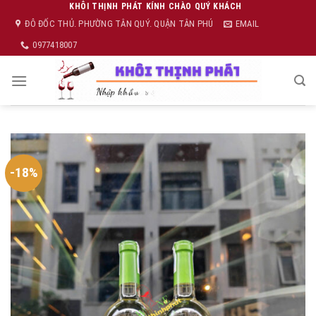
Skip
KHÔI THỊNH PHÁT KÍNH CHÀO QUÝ KHÁCH
ĐÔ ĐỐC THỦ. PHƯỜNG TÂN QUÝ. QUẬN TÂN PHÚ
EMAIL
to
content
0977418007
-18%