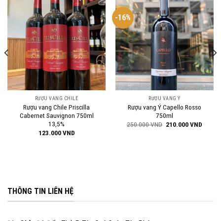
-16%
RƯỢU VANG CHILE
RƯỢU VANG Ý
Rượu vang Chile Priscilla
Rượu vang Ý Capello Rosso
Cabernet Sauvignon 750ml
750ml
13,5%
Giá
Giá
250.000
VND
210.000
VND
gốc
hiện
123.000
VND
là:
tại
250.000 VND.
là:
210.00
THÔNG TIN LIÊN HỆ