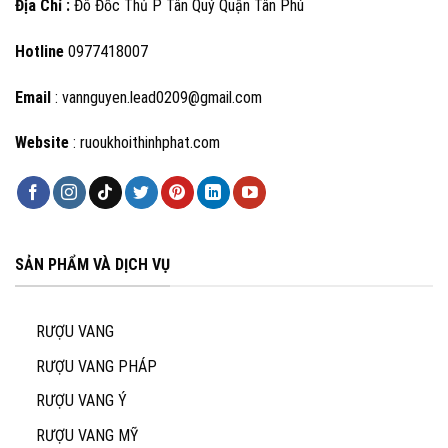
Địa Chỉ :
Đô Đốc Thủ P Tân Quý Quận Tân Phú
Hotline
0977418007
Email
: vannguyen.lead0209@gmail.com
Website
: ruoukhoithinhphat.com
SẢN PHẨM VÀ DỊCH VỤ
RƯỢU VANG
RƯỢU VANG PHÁP
RƯỢU VANG Ý
RƯỢU VANG MỸ