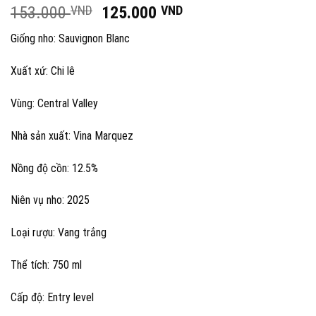
Giá
Giá
153.000
VND
125.000
VND
gốc
hiện
Giống nho: Sauvignon Blanc
là:
tại
153.000 VND.
là:
Xuất xứ: Chi lê
125.000 VND.
Vùng: Central Valley
Nhà sản xuất: Vina Marquez
Nồng độ cồn: 12.5%
Niên vụ nho: 2025
Loại rượu: Vang trắng
Thể tích: 750 ml
Cấp độ: Entry level